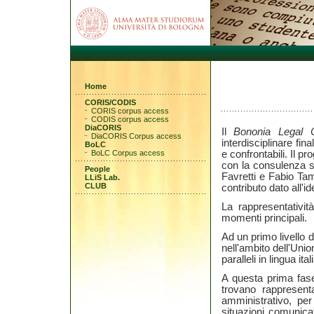
Home
CORIS/CODIS
CORIS corpus access
CODIS corpus access
DiaCORIS
Il
Bononia Legal 
DiaCORIS Corpus access
interdisciplinare fina
BoLC
BoLC Corpus access
e confrontabili. Il p
con la consulenza s
People
Favretti e Fabio Tam
LLiS Lab.
CLUB
contributo dato all'i
La rappresentativi
momenti principali.
Ad un primo livello d
nell'ambito dell'Uni
paralleli in lingua ita
A questa prima fase
trovano rappresenta
amministrativo, per
situazioni comunica